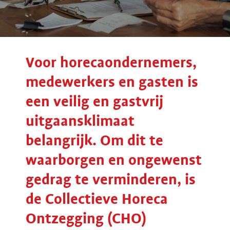
Voor horecaondernemers,
medewerkers en gasten is
een veilig en gastvrij
uitgaansklimaat
belangrijk. Om dit te
waarborgen en ongewenst
gedrag te verminderen, is
de Collectieve Horeca
Ontzegging (CHO)