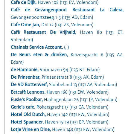
Cafe de Dijk
,
Haven 108 (1131 EV, Volendam)
Café de Gevangenpoort Restaurant La Galera
,
Gevangenpoortsteeg 1-3 (1135 AD, Edam)
Cafe Ome Jan
,
Dril 12 (1131 ZS, Volendam)
Café Restaurant De Vrijheid
,
Haven 80 (1131 ET,
Volendam)
Chainels Service Account
,
(, )
De Beurs eten & drinken
,
Keizersgracht 6 (1135 AZ,
Edam)
de Harmonie
,
Voorhaven 94 (1135 BT, Edam)
De Prinsenbar
,
Prinsenstraat 8 (1135 AX, Edam)
De VD Botterwerf
,
Slobbeland 13 (1131 AA, Volendam)
Eetcafé Lennons
,
Haven 166 (1131 EW, Volendam)
Eusie’s Poolbar
,
Harlingenlaan 26 (1131 JP, Volendam)
Gerie’s cafe
,
Rokersgracht 17 (1131 CA, Volendam)
Hotel Old Dutch
,
Haven 142 (1131 EW, Volendam)
Hotel Spaander
,
Haven 15-19 (1131 EP, Volendam)
Lotje Wine en Dine
,
Haven 148 (1131 EW, Volendam)