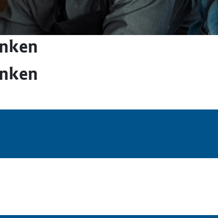
inken
inken