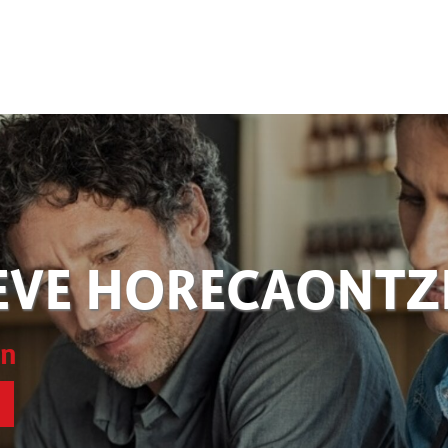
EVE HORECAONT
en