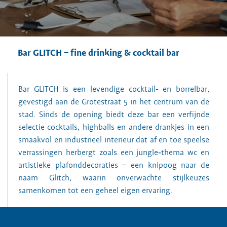
Bar GLITCH – fine drinking & cocktail bar
Bar GLITCH is een levendige cocktail‑ en borrelbar,
gevestigd aan de Grotestraat 5 in het centrum van de
stad. Sinds de opening biedt deze bar een verfijnde
selectie cocktails, highballs en andere drankjes in een
smaakvol en industrieel interieur dat af en toe speelse
verrassingen herbergt zoals een jungle‑thema wc en
artistieke plafonddecoraties – een knipoog naar de
naam Glitch, waarin onverwachte stijlkeuzes
samenkomen tot een geheel eigen ervaring.