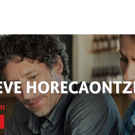
EVE HORECAONT
en