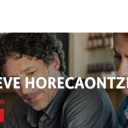
EVE HORECAONT
en