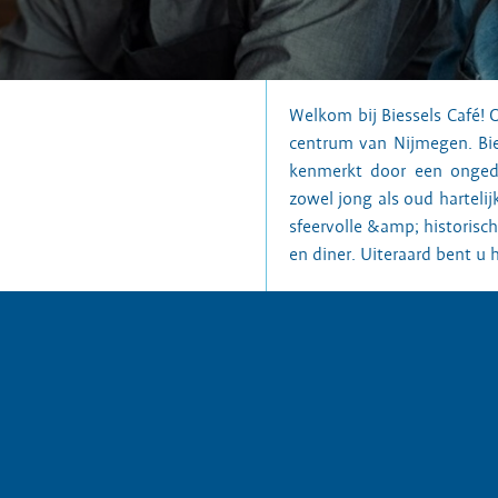
Welkom bij Biessels Café! 
centrum van Nijmegen. Bie
kenmerkt door een ongedw
zowel jong als oud harteli
sfeervolle &amp; historisc
en diner. Uiteraard bent u 