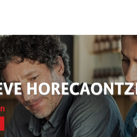
EVE HORECAONT
en