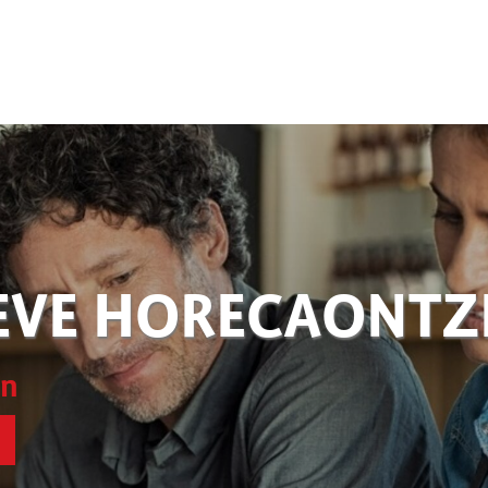
EVE HORECAONT
en