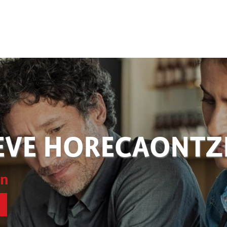
EVE HORECAONT
en