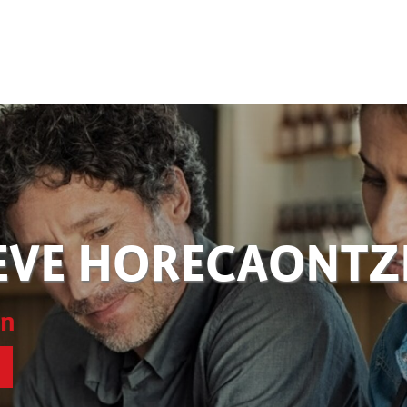
EVE HORECAONT
en