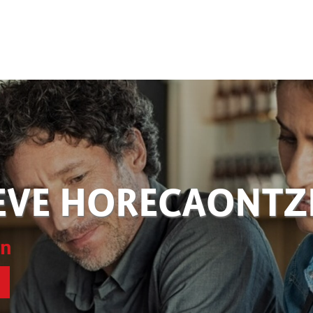
EVE HORECAONT
en