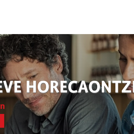
EVE HORECAONT
en