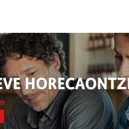
EVE HORECAONT
en