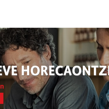
EVE HORECAONT
en