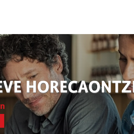
EVE HORECAONT
en