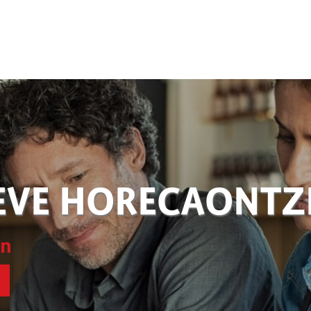
EVE HORECAONT
en