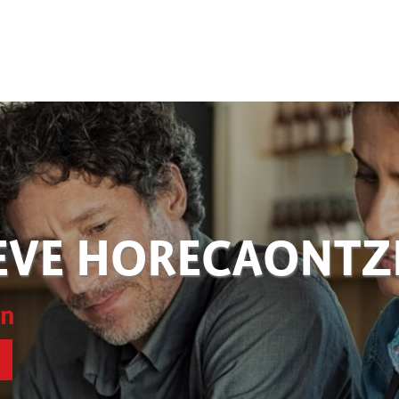
EVE HORECAONT
en