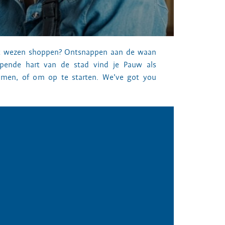
et wezen shoppen? Ontsnappen aan de waan
pende hart van de stad vind je Pauw als
komen, of om op te starten. We’ve got you