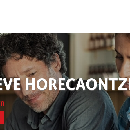
EVE HORECAONT
en