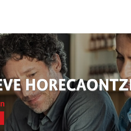
EVE HORECAONT
en