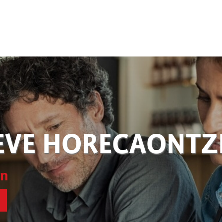
EVE HORECAONT
en