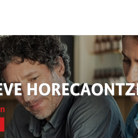
EVE HORECAONT
en