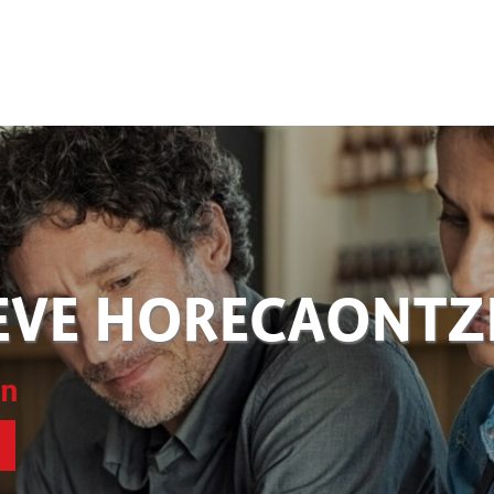
EVE HORECAONT
en