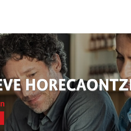
EVE HORECAONT
en