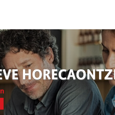
EVE HORECAONT
en