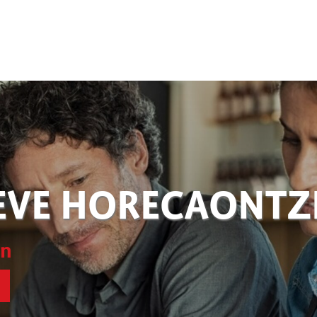
EVE HORECAONT
en