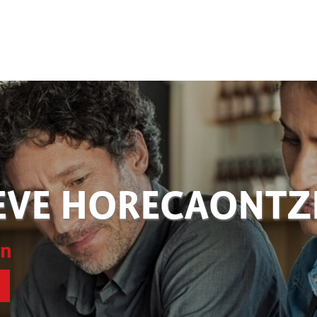
EVE HORECAONT
en