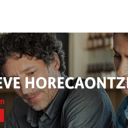
EVE HORECAONT
en