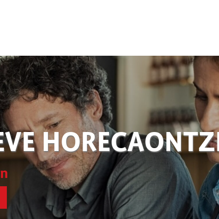
EVE HORECAONT
en